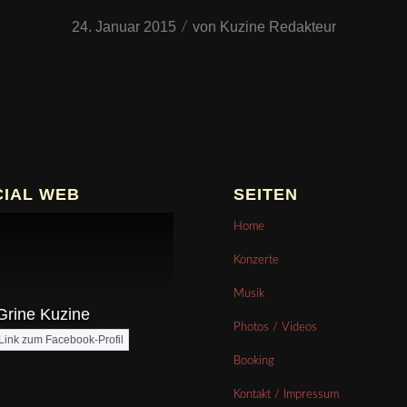
24. Januar 2015
/
von
Kuzine Redakteur
CIAL WEB
SEITEN
Home
Konzerte
Musik
Grine Kuzine
Photos / Videos
Link zum Facebook-Profil
Booking
Kontakt / Impressum